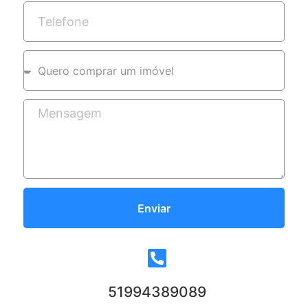
Enviar
51994389089