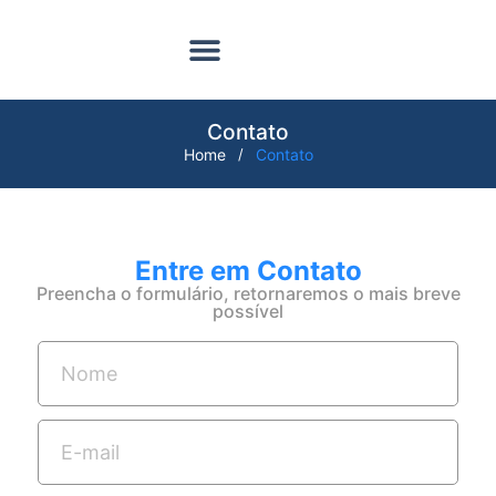
Encontre seu Imóvel
Sobre Nós
Meus Favoritos
Contato
Home
/
Contato
Entre em Contato
Preencha o formulário, retornaremos o mais breve
possível