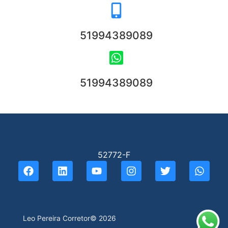
51994389089
51994389089
52772-F
Leo Pereira Corretor
© 2026